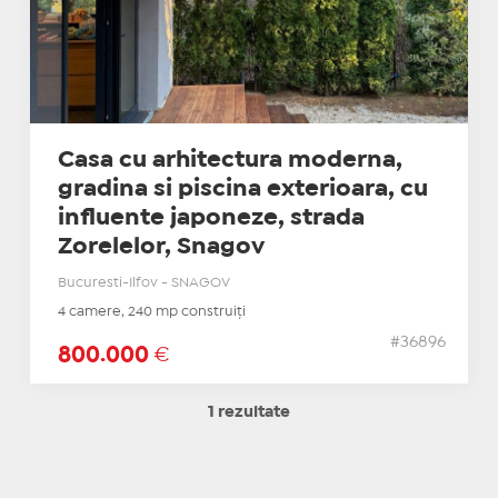
Casa cu arhitectura moderna,
gradina si piscina exterioara, cu
influente japoneze, strada
Zorelelor, Snagov
Bucuresti-Ilfov - SNAGOV
4 camere, 240 mp construiți
#36896
800.000
€
1 rezultate